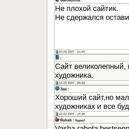
GarovDima :
Не плохой сайтик.
Не сдержался остав
05.06.2007 , 14:45
:
Сайт великолепный, 
художника.
15.05.2007 , 08:49
Зая :
Хороший сайт,но мал
художниках и все бу
10.02.2007 , 15:30
Ruhsh :
Super!
Vasha rabota bestsen