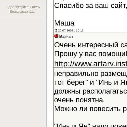
Спасибо за ваш сайт
Здравствуйте,
Гость
|
Регистрация
Вход
Маша
20.07.2007 , 16:16
Masha :
Очень интересный са
Прошу у вас помощи!
http://www.artarv.ir
неправильно размещ
тот берег" и "Инь и Я
должны располагаться
очень понятна.
Можно ли повесить 
"Инь и Ян" надо повер