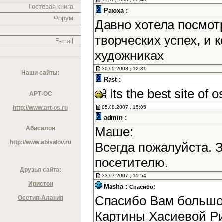
Гостевая книга
Раюха :
Форум
Давно хотела посмотр
творческих успех, и
E-mail
художниках
30.05.2008 , 12:31
Наши сайты:
Rast :
Its the best site of o
АРТ-ОС
http://www.art-os.ru
05.08.2007 , 15:05
admin :
Маше:
Абисалов
http://www.abisalov.ru
Всегда пожалуйста. 
посетителю.
Друзья сайта:
23.07.2007 , 15:54
Иристон
Masha :
Спасибо!
Спасибо Вам большое
Осетия-Алания
Картины Хасиевой Р