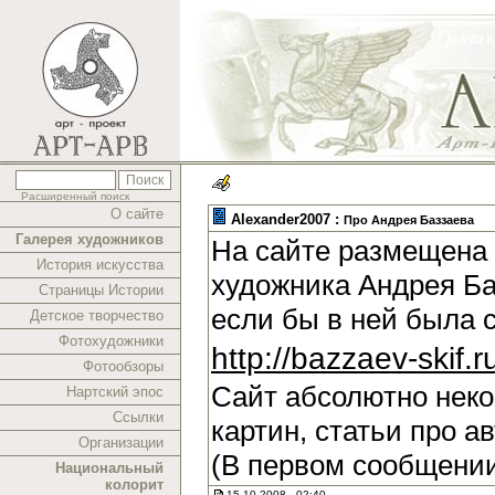
Расширенный поиск
О сайте
Alexander2007 :
Про Андрея Баззаева
Галерея художников
На сайте размещена 
История искусства
художника Андрея Ба
Страницы Истории
если бы в ней была 
Детское творчество
Фотохудожники
http://bazzaev-skif.r
Фотообзоры
Сайт абсолютно нек
Нартский эпос
Ссылки
картин, статьи про а
Организации
(В первом сообщении
Национальный
колорит
15.10.2008 , 02:40