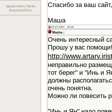
Спасибо за ваш сайт
Здравствуйте,
Гость
|
Регистрация
Вход
Маша
20.07.2007 , 16:16
Masha :
Очень интересный са
Прошу у вас помощи!
http://www.artarv.ir
неправильно размещ
тот берег" и "Инь и Я
должны располагаться
очень понятна.
Можно ли повесить 
"Инь и Ян" надо повер