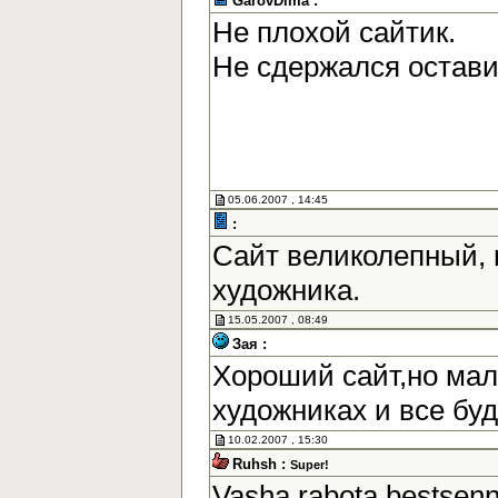
GarovDima :
Не плохой сайтик.
Не сдержался остав
05.06.2007 , 14:45
:
Сайт великолепный, 
художника.
15.05.2007 , 08:49
Зая :
Хороший сайт,но мал
художниках и все бу
10.02.2007 , 15:30
Ruhsh :
Super!
Vasha rabota bestsen