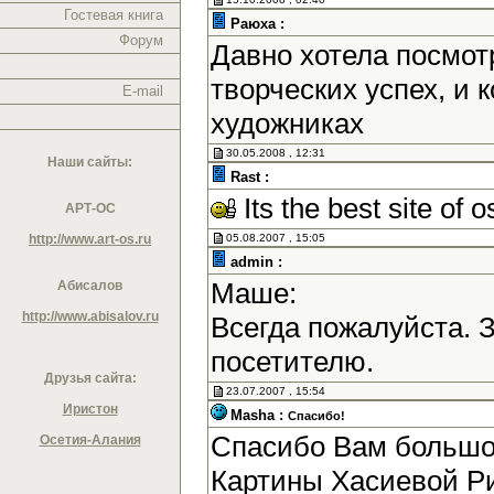
Гостевая книга
Раюха :
Форум
Давно хотела посмотр
творческих успех, и
E-mail
художниках
30.05.2008 , 12:31
Наши сайты:
Rast :
Its the best site of o
АРТ-ОС
http://www.art-os.ru
05.08.2007 , 15:05
admin :
Маше:
Абисалов
http://www.abisalov.ru
Всегда пожалуйста. 
посетителю.
Друзья сайта:
23.07.2007 , 15:54
Иристон
Masha :
Спасибо!
Спасибо Вам большое
Осетия-Алания
Картины Хасиевой Р