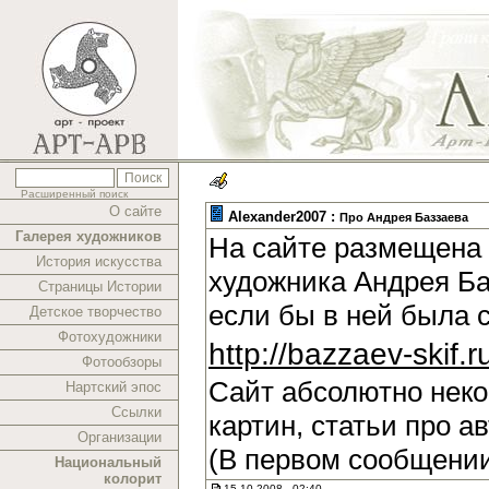
Расширенный поиск
О сайте
Alexander2007 :
Про Андрея Баззаева
Галерея художников
На сайте размещена 
История искусства
художника Андрея Ба
Страницы Истории
если бы в ней была 
Детское творчество
Фотохудожники
http://bazzaev-skif.r
Фотообзоры
Сайт абсолютно нек
Нартский эпос
Ссылки
картин, статьи про а
Организации
(В первом сообщении
Национальный
колорит
15.10.2008 , 02:40