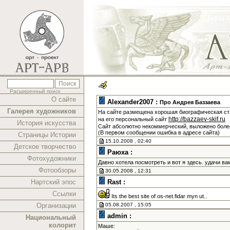
Расширенный поиск
О сайте
Alexander2007 :
Про Андрея Баззаева
Галерея художников
На сайте размещена хорошая биографическая ста
http://bazzaev-skif.ru
на его персональный сайт
История искусства
Сайт абсолютно некоммерческий, выложено более
(В первом сообщении ошибка в адресе сайта)
Страницы Истории
15.10.2008 , 02:40
Детское творчество
Раюха :
Фотохудожники
Давно хотела посмотреть и вот я здесь. удачи в
Фотообзоры
30.05.2008 , 12:31
Нартский эпос
Rast :
Ссылки
Its the best site of os-net.fidar myn ut..
Организации
05.08.2007 , 15:05
admin :
Национальный
колорит
Маше: