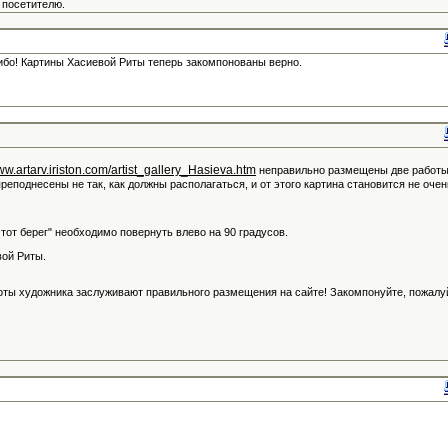
 посетителю.
ибо! Картины Хасиевой Риты теперь закомпонованы верно.
www.artarv.iriston.com/artist_gallery_Hasieva.htm
неправильно размещены две работ
преподнесены не так, как должны располагаться, и от этого картина становится не очен
а тот берег" необходимо повернуть влево на 90 градусов.
вой Риты.
оты художника заслуживают правильного размещения на сайте! Закомпонуйте, пожалу