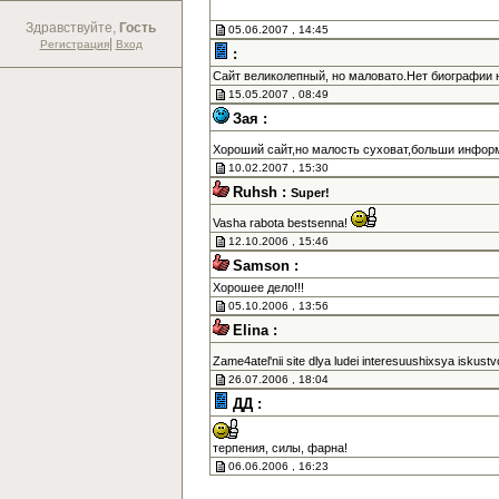
Здравствуйте,
Гость
05.06.2007 , 14:45
|
Регистрация
Вход
:
Сайт великолепный, но маловато.Нет биографии н
15.05.2007 , 08:49
Зая :
Хороший сайт,но малость суховат,больши информ
10.02.2007 , 15:30
Ruhsh :
Super!
Vasha rabota bestsenna!
12.10.2006 , 15:46
Samson :
Хорошее дело!!!
05.10.2006 , 13:56
Elina :
Zame4atel'nii site dlya ludei interesuushixsya iskust
26.07.2006 , 18:04
ДД :
терпения, силы, фарна!
06.06.2006 , 16:23