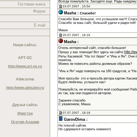
Всегда пожалуйста. Заходите еще. Рады каждому
Гостевая книга
23.07.2007 , 15:54
Форум
Masha :
Спасибо!
Спасибо Вам большое, что услышали нас!!! Спас
Спасибо за ваш сайт, большой удачи и радостей!
E-mail
Маша
20.07.2007 , 16:16
Masha :
Наши сайты:
Очень интересный сайт, спасибо большое!
http://
Прошу у вас помощи! Вот здесь на сайте
Риты Хасиевой: "На тот берег" и "Инь и Ян". Они 
АРТ-ОС
понятна.
Можно ли повесить работы должным образом?
http://www.art-os.ru
"Инь и Ян" надо повернуть на 180 градусов, а "Н
Моя просьба- это и просьба автора картин Хасие
Абисалов
Будте любезны, услыште нас!
http://www.abisalov.ru
Пожалуйста, не игнорируйте моё сообщение! Раб
их так, как они подаются автором.
Заранее спасибо.
С уважением, Маша.
Друзья сайта:
07.07.2007 , 18:19
Иристон
GarovDima :
Осетия-Алания
Не плохой сайтик.
Не сдержался оставить коммент)