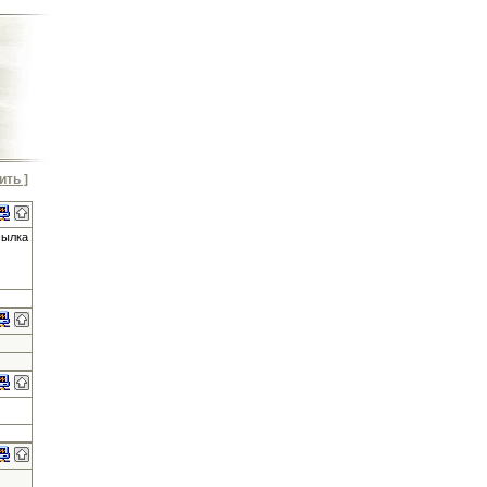
ить ]
сылка