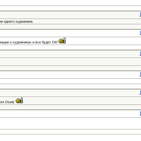
и одного художника.
ации о художниках и все будет ОК!
vom Osetii.