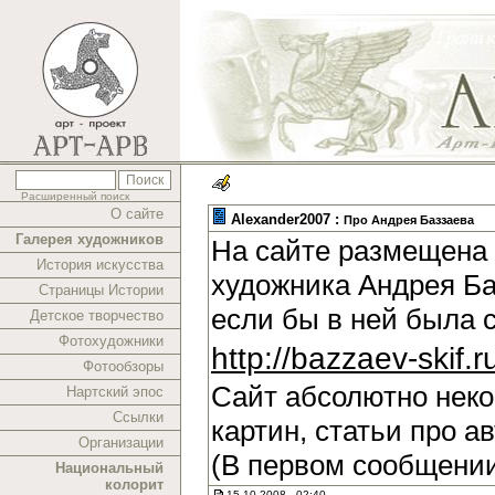
Расширенный поиск
О сайте
Alexander2007 :
Про Андрея Баззаева
Галерея художников
На сайте размещена 
История искусства
художника Андрея Ба
Страницы Истории
если бы в ней была 
Детское творчество
Фотохудожники
http://bazzaev-skif.r
Фотообзоры
Сайт абсолютно нек
Нартский эпос
Ссылки
картин, статьи про а
Организации
(В первом сообщении
Национальный
колорит
15.10.2008 , 02:40