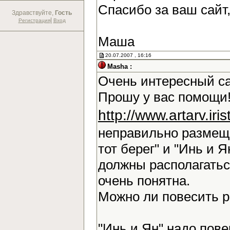
Спасибо за ваш сайт
Здравствуйте,
Гость
|
Регистрация
Вход
Маша
20.07.2007 , 16:16
Masha :
Очень интересный са
Прошу у вас помощи!
http://www.artarv.ir
неправильно размещ
тот берег" и "Инь и Я
должны располагаться
очень понятна.
Можно ли повесить 
"Инь и Ян" надо повер