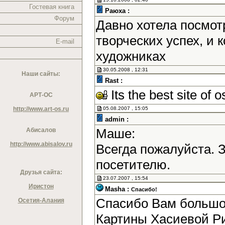
Гостевая книга
Раюха :
Форум
Давно хотела посмотр
творческих успех, и
E-mail
художниках
30.05.2008 , 12:31
Наши сайты:
Rast :
Its the best site of o
АРТ-ОС
http://www.art-os.ru
05.08.2007 , 15:05
admin :
Маше:
Абисалов
http://www.abisalov.ru
Всегда пожалуйста. 
посетителю.
Друзья сайта:
23.07.2007 , 15:54
Иристон
Masha :
Спасибо!
Спасибо Вам большое
Осетия-Алания
Картины Хасиевой Р