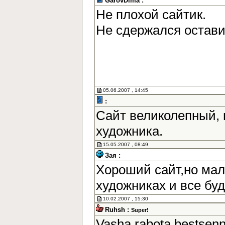
GarovDima :
Не плохой сайтик.
Не сдержался остав
05.06.2007 , 14:45
:
Сайт великолепный, 
художника.
15.05.2007 , 08:49
Зая :
Хороший сайт,но мал
художниках и все бу
10.02.2007 , 15:30
Ruhsh :
Super!
Vasha rabota bestsen