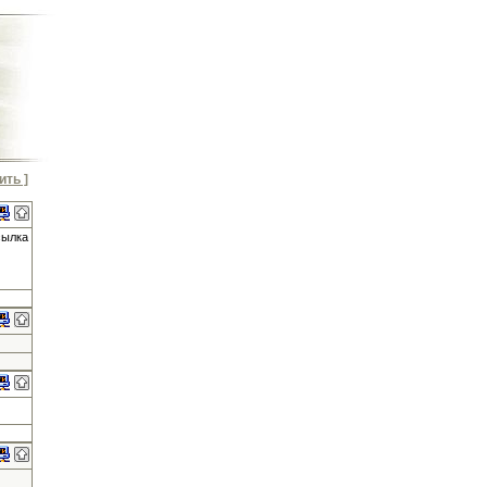
ить ]
сылка