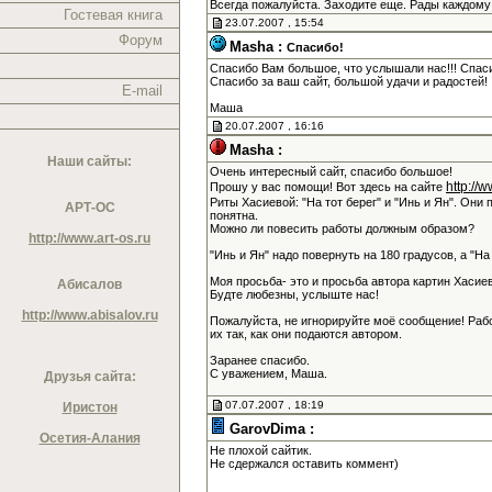
Всегда пожалуйста. Заходите еще. Рады каждому
Гостевая книга
23.07.2007 , 15:54
Форум
Masha :
Спасибо!
Спасибо Вам большое, что услышали нас!!! Спас
Спасибо за ваш сайт, большой удачи и радостей!
E-mail
Маша
20.07.2007 , 16:16
Masha :
Наши сайты:
Очень интересный сайт, спасибо большое!
http://
Прошу у вас помощи! Вот здесь на сайте
Риты Хасиевой: "На тот берег" и "Инь и Ян". Они 
АРТ-ОС
понятна.
Можно ли повесить работы должным образом?
http://www.art-os.ru
"Инь и Ян" надо повернуть на 180 градусов, а "Н
Моя просьба- это и просьба автора картин Хасие
Абисалов
Будте любезны, услыште нас!
http://www.abisalov.ru
Пожалуйста, не игнорируйте моё сообщение! Раб
их так, как они подаются автором.
Заранее спасибо.
С уважением, Маша.
Друзья сайта:
07.07.2007 , 18:19
Иристон
GarovDima :
Осетия-Алания
Не плохой сайтик.
Не сдержался оставить коммент)