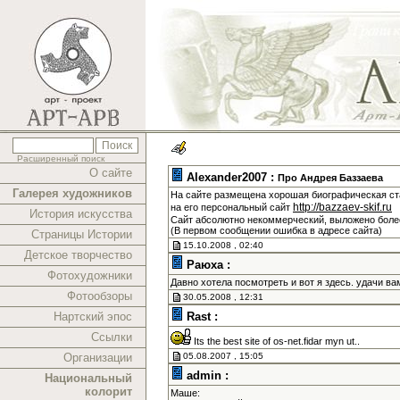
Расширенный поиск
О сайте
Alexander2007 :
Про Андрея Баззаева
Галерея художников
На сайте размещена хорошая биографическая ста
http://bazzaev-skif.ru
на его персональный сайт
История искусства
Сайт абсолютно некоммерческий, выложено более
(В первом сообщении ошибка в адресе сайта)
Страницы Истории
15.10.2008 , 02:40
Детское творчество
Раюха :
Фотохудожники
Давно хотела посмотреть и вот я здесь. удачи в
Фотообзоры
30.05.2008 , 12:31
Нартский эпос
Rast :
Ссылки
Its the best site of os-net.fidar myn ut..
Организации
05.08.2007 , 15:05
admin :
Национальный
колорит
Маше: