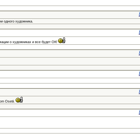
и одного художника.
ации о художниках и все будет ОК!
vom Osetii.