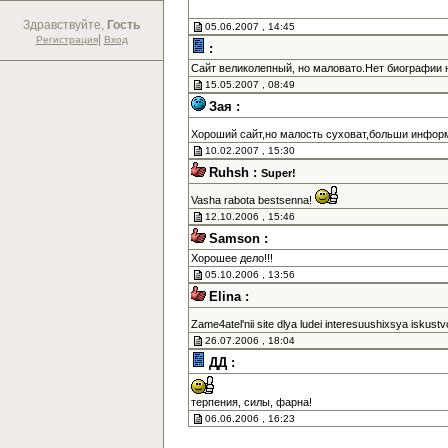
Здравствуйте,
Гость
05.06.2007 , 14:45
|
Регистрация
Вход
:
Сайт великолепный, но маловато.Нет биографии н
15.05.2007 , 08:49
Зая :
Хороший сайт,но малость суховат,больши информ
10.02.2007 , 15:30
Ruhsh :
Super!
Vasha rabota bestsenna!
12.10.2006 , 15:46
Samson :
Хорошее дело!!!
05.10.2006 , 13:56
Elina :
Zame4atel'nii site dlya ludei interesuushixsya iskust
26.07.2006 , 18:04
ДД :
терпения, силы, фарна!
06.06.2006 , 16:23