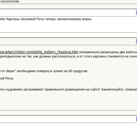
 посетителю.
ибо! Картины Хасиевой Риты теперь закомпонованы верно.
www.artarv.iriston.com/artist_gallery_Hasieva.htm
неправильно размещены две работ
преподнесены не так, как должны располагаться, и от этого картина становится не очен
а тот берег" необходимо повернуть влево на 90 градусов.
вой Риты.
оты художника заслуживают правильного размещения на сайте! Закомпонуйте, пожалу