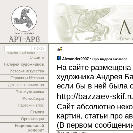
Расширенный поиск
О сайте
Alexander2007 :
Про Андрея Баззаева
Галерея художников
На сайте размещена 
История искусства
художника Андрея Ба
Страницы Истории
если бы в ней была 
Детское творчество
Фотохудожники
http://bazzaev-skif.r
Фотообзоры
Сайт абсолютно нек
Нартский эпос
Ссылки
картин, статьи про а
Организации
(В первом сообщении
Национальный
колорит
15.10.2008 , 02:40