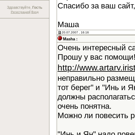
Спасибо за ваш сайт
Здравствуйте,
Гость
|
Регистрация
Вход
Маша
20.07.2007 , 16:16
Masha :
Очень интересный са
Прошу у вас помощи!
http://www.artarv.ir
неправильно размещ
тот берег" и "Инь и Я
должны располагаться
очень понятна.
Можно ли повесить 
"Инь и Ян" надо повер