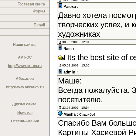
Гостевая книга
Раюха :
Форум
Давно хотела посмотр
творческих успех, и
E-mail
художниках
30.05.2008 , 12:31
Наши сайты:
Rast :
Its the best site of o
АРТ-ОС
http://www.art-os.ru
05.08.2007 , 15:05
admin :
Маше:
Абисалов
http://www.abisalov.ru
Всегда пожалуйста. 
посетителю.
Друзья сайта:
23.07.2007 , 15:54
Иристон
Masha :
Спасибо!
Спасибо Вам большое
Осетия-Алания
Картины Хасиевой Р