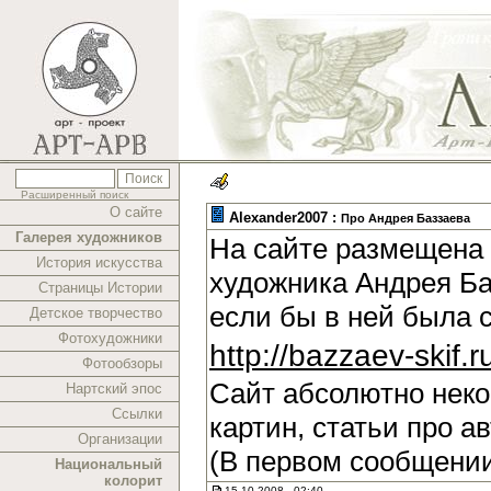
Расширенный поиск
О сайте
Alexander2007 :
Про Андрея Баззаева
Галерея художников
На сайте размещена 
История искусства
художника Андрея Ба
Страницы Истории
если бы в ней была 
Детское творчество
Фотохудожники
http://bazzaev-skif.r
Фотообзоры
Сайт абсолютно нек
Нартский эпос
Ссылки
картин, статьи про а
Организации
(В первом сообщении
Национальный
колорит
15.10.2008 , 02:40