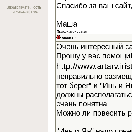
Спасибо за ваш сайт
Здравствуйте,
Гость
|
Регистрация
Вход
Маша
20.07.2007 , 16:16
Masha :
Очень интересный са
Прошу у вас помощи!
http://www.artarv.ir
неправильно размещ
тот берег" и "Инь и Я
должны располагаться
очень понятна.
Можно ли повесить 
"Инь и Ян" надо повер