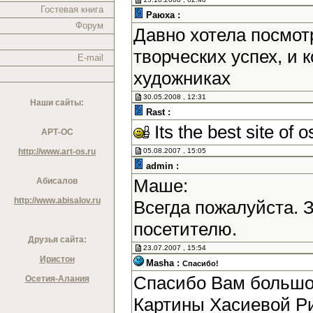
Гостевая книга
Раюха :
Форум
Давно хотела посмотр
творческих успех, и
E-mail
художниках
30.05.2008 , 12:31
Наши сайты:
Rast :
Its the best site of o
АРТ-ОС
http://www.art-os.ru
05.08.2007 , 15:05
admin :
Маше:
Абисалов
http://www.abisalov.ru
Всегда пожалуйста. 
посетителю.
Друзья сайта:
23.07.2007 , 15:54
Иристон
Masha :
Спасибо!
Спасибо Вам большое
Осетия-Алания
Картины Хасиевой Р