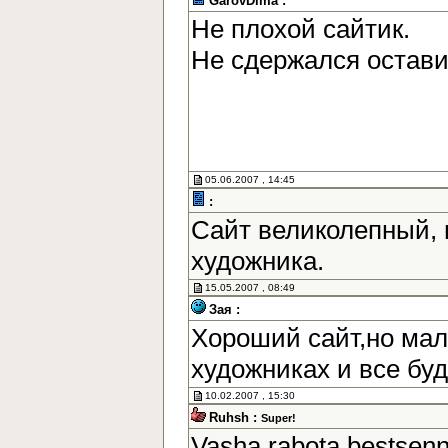
GarovDima :
Не плохой сайтик.
Не сдержался остав
05.06.2007 , 14:45
:
Сайт великолепный, 
художника.
15.05.2007 , 08:49
Зая :
Хороший сайт,но мал
художниках и все бу
10.02.2007 , 15:30
Ruhsh :
Super!
Vasha rabota bestsen