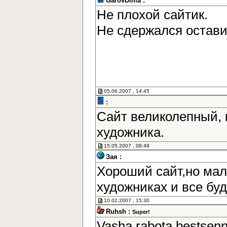
GarovDima :
Не плохой сайтик.
Не сдержался остав
05.06.2007 , 14:45
:
Сайт великолепный, 
художника.
15.05.2007 , 08:49
Зая :
Хороший сайт,но мал
художниках и все бу
10.02.2007 , 15:30
Ruhsh :
Super!
Vasha rabota bestsen