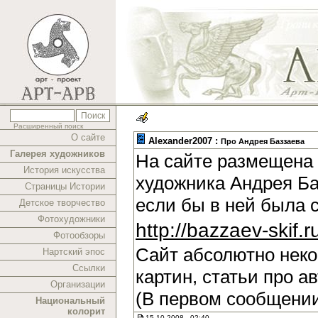
Расширенный поиск
О сайте
Alexander2007 :
Про Андрея Баззаева
Галерея художников
На сайте размещена 
История искусства
художника Андрея Ба
Страницы Истории
если бы в ней была 
Детское творчество
Фотохудожники
http://bazzaev-skif.r
Фотообзоры
Сайт абсолютно нек
Нартский эпос
Ссылки
картин, статьи про а
Организации
(В первом сообщении
Национальный
колорит
15.10.2008 , 02:40