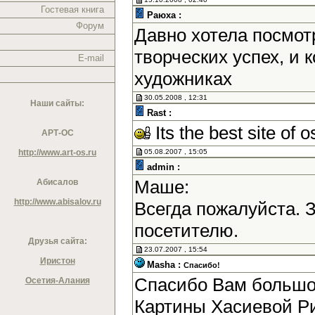
Гостевая книга
Раюха :
Форум
Давно хотела посмотр
творческих успех, и
E-mail
художниках
30.05.2008 , 12:31
Наши сайты:
Rast :
Its the best site of o
АРТ-ОС
http://www.art-os.ru
05.08.2007 , 15:05
admin :
Маше:
Абисалов
http://www.abisalov.ru
Всегда пожалуйста. 
посетителю.
Друзья сайта:
23.07.2007 , 15:54
Иристон
Masha :
Спасибо!
Спасибо Вам большое
Осетия-Алания
Картины Хасиевой Р