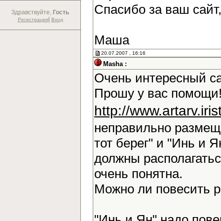
Спасибо за ваш сайт
Здравствуйте,
Гость
|
Регистрация
Вход
Маша
20.07.2007 , 16:16
Masha :
Очень интересный са
Прошу у вас помощи!
http://www.artarv.ir
неправильно размещ
тот берег" и "Инь и Я
должны располагаться
очень понятна.
Можно ли повесить 
"Инь и Ян" надо повер