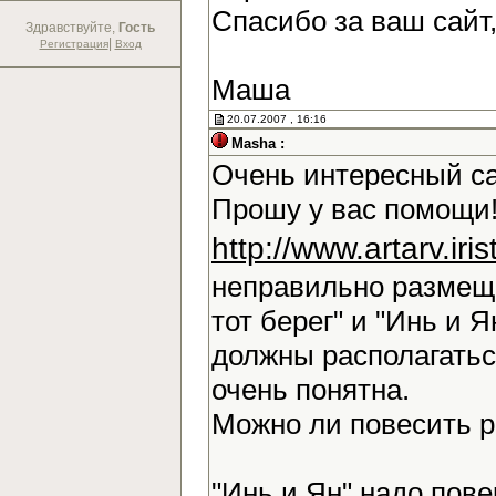
Спасибо за ваш сайт
Здравствуйте,
Гость
|
Регистрация
Вход
Маша
20.07.2007 , 16:16
Masha :
Очень интересный са
Прошу у вас помощи!
http://www.artarv.ir
неправильно размещ
тот берег" и "Инь и Я
должны располагаться
очень понятна.
Можно ли повесить 
"Инь и Ян" надо повер