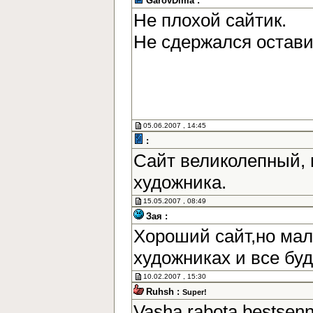
GarovDima :
Не плохой сайтик.
Не сдержался остав
05.06.2007 , 14:45
:
Сайт великолепный, 
художника.
15.05.2007 , 08:49
Зая :
Хороший сайт,но мал
художниках и все бу
10.02.2007 , 15:30
Ruhsh :
Super!
Vasha rabota bestsen