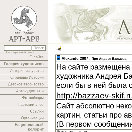
Расширенный поиск
О сайте
Alexander2007 :
Про Андрея Баззаева
Галерея художников
На сайте размещена 
История искусства
художника Андрея Ба
Страницы Истории
если бы в ней была 
Детское творчество
Фотохудожники
http://bazzaev-skif.r
Фотообзоры
Сайт абсолютно нек
Нартский эпос
Ссылки
картин, статьи про а
Организации
(В первом сообщении
Национальный
колорит
15.10.2008 , 02:40