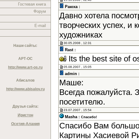
Гостевая книга
Раюха :
Форум
Давно хотела посмотр
творческих успех, и
E-mail
художниках
30.05.2008 , 12:31
Наши сайты:
Rast :
Its the best site of o
АРТ-ОС
http://www.art-os.ru
05.08.2007 , 15:05
admin :
Маше:
Абисалов
http://www.abisalov.ru
Всегда пожалуйста. 
посетителю.
Друзья сайта:
23.07.2007 , 15:54
Иристон
Masha :
Спасибо!
Спасибо Вам большое
Осетия-Алания
Картины Хасиевой Р