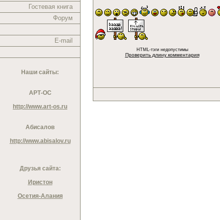
Гостевая книга
Форум
E-mail
HTML-тэги недопустимы
Проверить длину комментария
Наши сайты:
АРТ-ОС
http://www.art-os.ru
Абисалов
http://www.abisalov.ru
Друзья сайта:
Иристон
Осетия-Алания