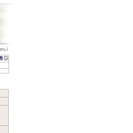
ить ]