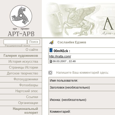
Сосланбек Едзиев
Расширенный поиск
О сайте
00mN1ck :
Галерея художников
http://iratta.com/
История искусства
09.03.2007 , 22:46
Страницы Истории
Напишите Ваш комментарий здесь:
Детское творчество
Фотохудожники
Имя пользователя:
Фотообзоры
Заголовок (необязательно)
Нартский эпос
Ссылки
Иконка: (необязательно)
Организации
Национальный
Комментарий:
колорит