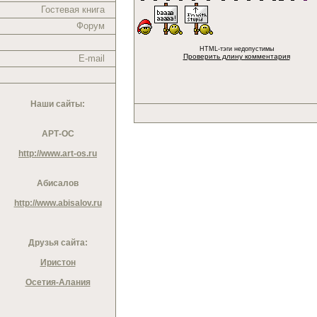
Гостевая книга
Форум
HTML-тэги недопустимы
Проверить длину комментария
E-mail
Наши сайты:
АРТ-ОС
http://www.art-os.ru
Абисалов
http://www.abisalov.ru
Друзья сайта:
Иристон
Осетия-Алания