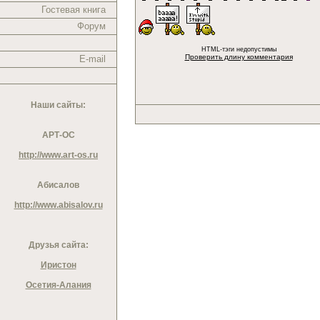
Гостевая книга
Форум
HTML-тэги недопустимы
Проверить длину комментария
E-mail
Наши сайты:
АРТ-ОС
http://www.art-os.ru
Абисалов
http://www.abisalov.ru
Друзья сайта:
Иристон
Осетия-Алания