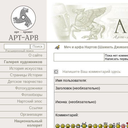
Меч и арфа Нартов (Шамиль Джикае
Расширенный поиск
О сайте
Пока нет комме
Написать перв
Галерея художников
История искусства
Напишите Ваш комментарий здесь:
Страницы Истории
Имя пользователя:
Детское творчество
Фотохудожники
Заголовок (необязательно)
Фотообзоры
Нартский эпос
Иконка: (необязательно)
Ссылки
Организации
Комментарий:
Национальный
колорит