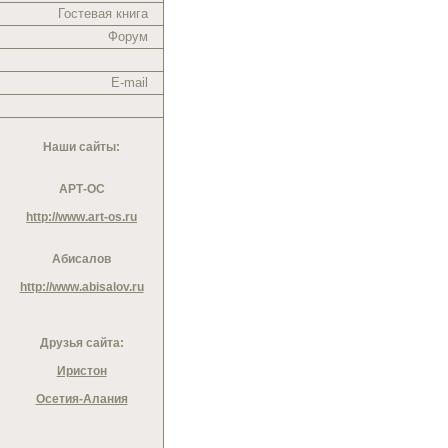
Гостевая книга
Форум
E-mail
Наши сайты:
АРТ-ОС
http://www.art-os.ru
Абисалов
http://www.abisalov.ru
Друзья сайта:
Иристон
Осетия-Алания