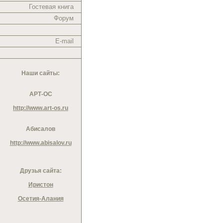
Гостевая книга
Форум
E-mail
Наши сайты:
АРТ-ОС
http://www.art-os.ru
Абисалов
http://www.abisalov.ru
Друзья сайта:
Иристон
Осетия-Алания