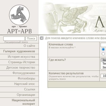
Для поиска введите ключевое слово или фра
Расширенный поиск
Ключевые слова
О сайте
В масках используйте *
Галерея художников
История искусства
Где искать?
Страницы Истории
Детское творчество
Фотохудожники
Количество результатов
Ограничьте количество результатов, чтобы
Фотообзоры
ускорить поиск
Нартский эпос
Ссылки
Организации
Национальный
колорит