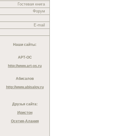
Гостевая книга
Форум
E-mail
Наши сайты:
АРТ-ОС
http://www.art-os.ru
Абисалов
http://www.abisalov.ru
Друзья сайта:
Иристон
Осетия-Алания