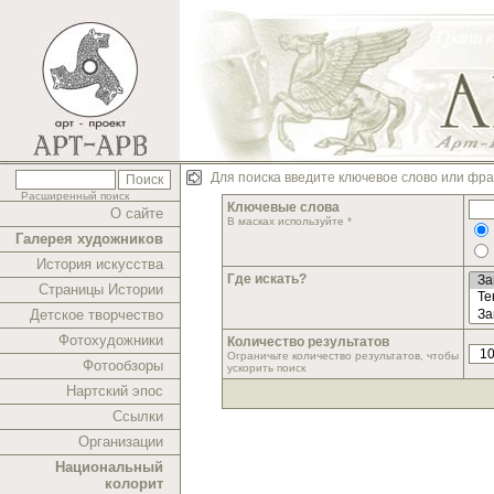
Для поиска введите ключевое слово или фра
Расширенный поиск
Ключевые слова
О сайте
В масках используйте *
Галерея художников
История искусства
Где искать?
Страницы Истории
Детское творчество
Фотохудожники
Количество результатов
Ограничьте количество результатов, чтобы
Фотообзоры
ускорить поиск
Нартский эпос
Ссылки
Организации
Национальный
колорит