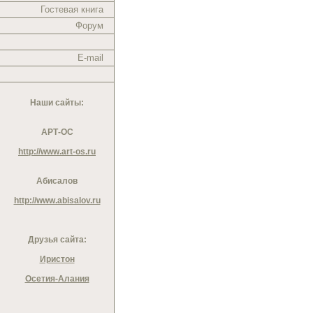
Гостевая книга
Форум
E-mail
Наши сайты:
АРТ-ОС
http://www.art-os.ru
Абисалов
http://www.abisalov.ru
Друзья сайта:
Иристон
Осетия-Алания