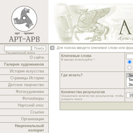
Для поиска введите ключевое слово или фра
Расширенный поиск
Ключевые слова
О сайте
В масках используйте *
Галерея художников
История искусства
Где искать?
Страницы Истории
Детское творчество
Фотохудожники
Количество результатов
Ограничьте количество результатов, чтобы
Фотообзоры
ускорить поиск
Нартский эпос
Ссылки
Организации
Национальный
колорит