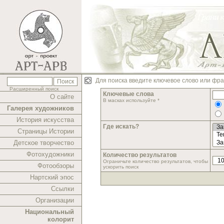
Для поиска введите ключевое слово или фра
Расширенный поиск
Ключевые слова
О сайте
В масках используйте *
Галерея художников
История искусства
Где искать?
Страницы Истории
Детское творчество
Фотохудожники
Количество результатов
Ограничьте количество результатов, чтобы
Фотообзоры
ускорить поиск
Нартский эпос
Ссылки
Организации
Национальный
колорит