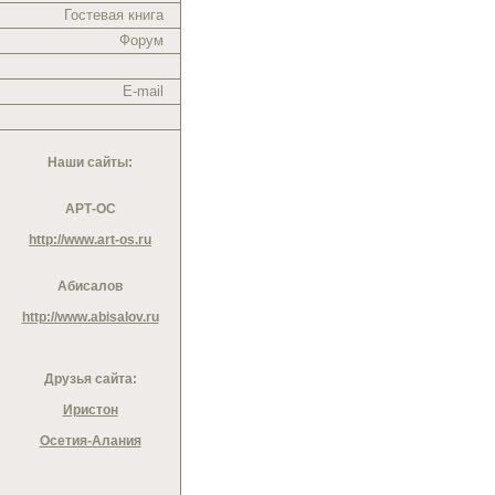
Гостевая книга
Форум
E-mail
Наши сайты:
АРТ-ОС
http://www.art-os.ru
Абисалов
http://www.abisalov.ru
Друзья сайта:
Иристон
Осетия-Алания