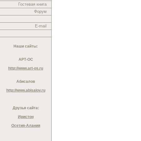
Гостевая книга
Форум
E-mail
Наши сайты:
АРТ-ОС
http://www.art-os.ru
Абисалов
http://www.abisalov.ru
Друзья сайта:
Иристон
Осетия-Алания