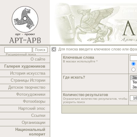
Для поиска введите ключевое слово или фра
Расширенный поиск
Ключевые слова
О сайте
В масках используйте *
Галерея художников
История искусства
Где искать?
Страницы Истории
Детское творчество
Фотохудожники
Количество результатов
Ограничьте количество результатов, чтобы
Фотообзоры
ускорить поиск
Нартский эпос
Ссылки
Организации
Национальный
колорит