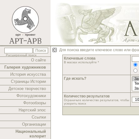
Для поиска введите ключевое слово или фра
Расширенный поиск
Ключевые слова
О сайте
В масках используйте *
Галерея художников
История искусства
Где искать?
Страницы Истории
Детское творчество
Фотохудожники
Количество результатов
Ограничьте количество результатов, чтобы
Фотообзоры
ускорить поиск
Нартский эпос
Ссылки
Организации
Национальный
колорит