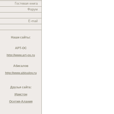
Гостевая книга
Форум
E-mail
Наши сайты:
АРТ-ОС
http://www.art-os.ru
Абисалов
http://www.abisalov.ru
Друзья сайта:
Иристон
Осетия-Алания