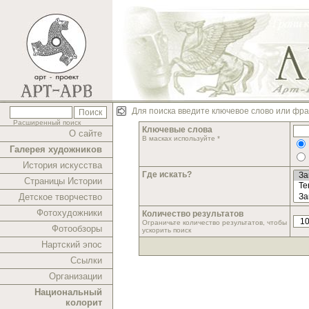
Для поиска введите ключевое слово или фра
Расширенный поиск
Ключевые слова
О сайте
В масках используйте *
Галерея художников
История искусства
Где искать?
Страницы Истории
Детское творчество
Фотохудожники
Количество результатов
Ограничьте количество результатов, чтобы
Фотообзоры
ускорить поиск
Нартский эпос
Ссылки
Организации
Национальный
колорит