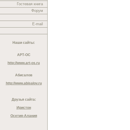
Гостевая книга
Форум
E-mail
Наши сайты:
АРТ-ОС
http://www.art-os.ru
Абисалов
http://www.abisalov.ru
Друзья сайта:
Иристон
Осетия-Алания