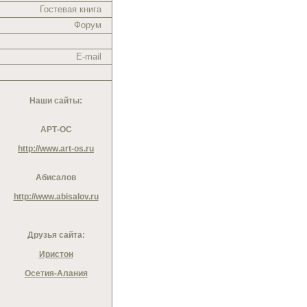
Гостевая книга
Форум
E-mail
Наши сайты:
АРТ-ОС
http://www.art-os.ru
Абисалов
http://www.abisalov.ru
Друзья сайта:
Иристон
Осетия-Алания