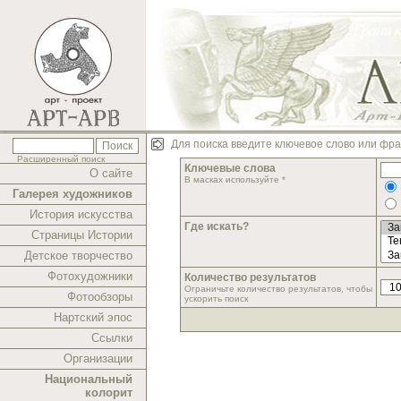
Для поиска введите ключевое слово или фра
Расширенный поиск
Ключевые слова
О сайте
В масках используйте *
Галерея художников
История искусства
Где искать?
Страницы Истории
Детское творчество
Фотохудожники
Количество результатов
Ограничьте количество результатов, чтобы
Фотообзоры
ускорить поиск
Нартский эпос
Ссылки
Организации
Национальный
колорит