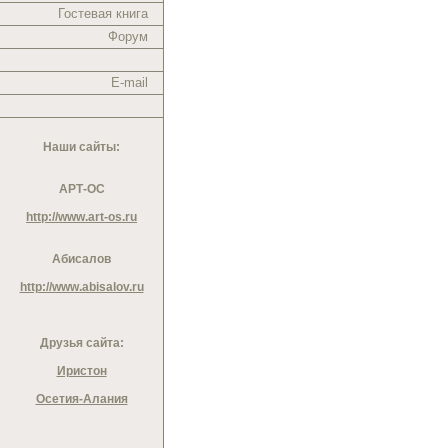
Гостевая книга
Форум
E-mail
Наши сайты:
АРТ-ОС
http://www.art-os.ru
Абисалов
http://www.abisalov.ru
Друзья сайта:
Иристон
Осетия-Алания