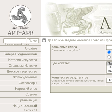
Для поиска введите ключевое слово или фра
Расширенный поиск
Ключевые слова
О сайте
В масках используйте *
Галерея художников
История искусства
Где искать?
Страницы Истории
Детское творчество
Фотохудожники
Количество результатов
Ограничьте количество результатов, чтобы
Фотообзоры
ускорить поиск
Нартский эпос
Ссылки
Организации
Национальный
колорит