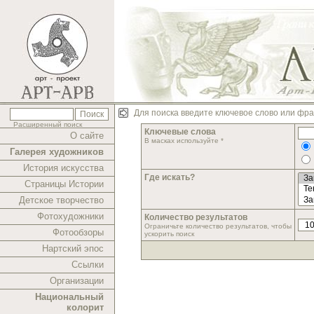
Для поиска введите ключевое слово или фра
Расширенный поиск
Ключевые слова
О сайте
В масках используйте *
Галерея художников
История искусства
Где искать?
Страницы Истории
Детское творчество
Фотохудожники
Количество результатов
Ограничьте количество результатов, чтобы
Фотообзоры
ускорить поиск
Нартский эпос
Ссылки
Организации
Национальный
колорит