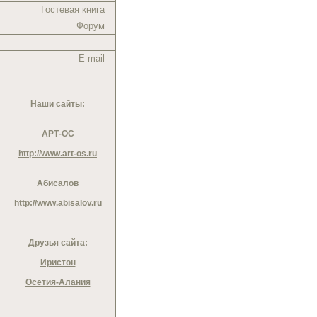
Гостевая книга
Форум
E-mail
Наши сайты:
АРТ-ОС
http://www.art-os.ru
Абисалов
http://www.abisalov.ru
Друзья сайта:
Иристон
Осетия-Алания