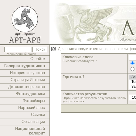
Для поиска введите ключевое слово или фра
Расширенный поиск
Ключевые слова
О сайте
В масках используйте *
Галерея художников
История искусства
Где искать?
Страницы Истории
Детское творчество
Фотохудожники
Количество результатов
Ограничьте количество результатов, чтобы
Фотообзоры
ускорить поиск
Нартский эпос
Ссылки
Организации
Национальный
колорит