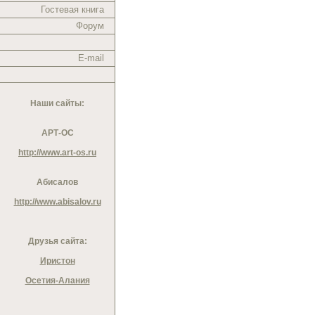
Гостевая книга
Форум
E-mail
Наши сайты:
АРТ-ОС
http://www.art-os.ru
Абисалов
http://www.abisalov.ru
Друзья сайта:
Иристон
Осетия-Алания