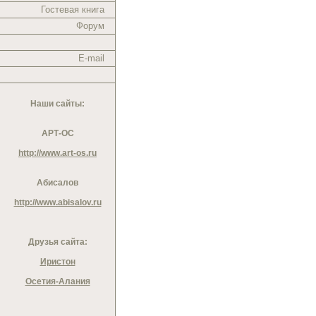
Гостевая книга
Форум
E-mail
Наши сайты:
АРТ-ОС
http://www.art-os.ru
Абисалов
http://www.abisalov.ru
Друзья сайта:
Иристон
Осетия-Алания