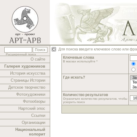
Для поиска введите ключевое слово или фра
Расширенный поиск
Ключевые слова
О сайте
В масках используйте *
Галерея художников
История искусства
Где искать?
Страницы Истории
Детское творчество
Фотохудожники
Количество результатов
Ограничьте количество результатов, чтобы
Фотообзоры
ускорить поиск
Нартский эпос
Ссылки
Организации
Национальный
колорит