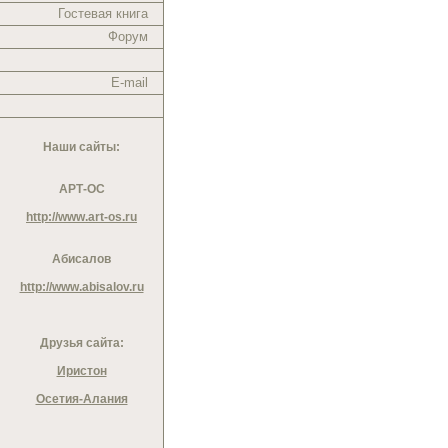
Гостевая книга
Форум
E-mail
Наши сайты:
АРТ-ОС
http://www.art-os.ru
Абисалов
http://www.abisalov.ru
Друзья сайта:
Иристон
Осетия-Алания