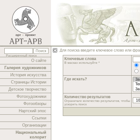
Для поиска введите ключевое слово или фра
Расширенный поиск
Ключевые слова
О сайте
В масках используйте *
Галерея художников
История искусства
Где искать?
Страницы Истории
Детское творчество
Фотохудожники
Количество результатов
Ограничьте количество результатов, чтобы
Фотообзоры
ускорить поиск
Нартский эпос
Ссылки
Организации
Национальный
колорит