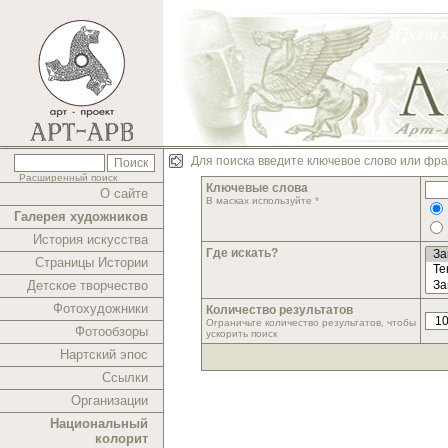
Для поиска введите ключевое слово или фра
Расширенный поиск
Ключевые слова
О сайте
В масках используйте *
Галерея художников
История искусства
Где искать?
Страницы Истории
Детское творчество
Фотохудожники
Количество результатов
Ограничьте количество результатов, чтобы
Фотообзоры
ускорить поиск
Нартский эпос
Ссылки
Организации
Национальный
колорит