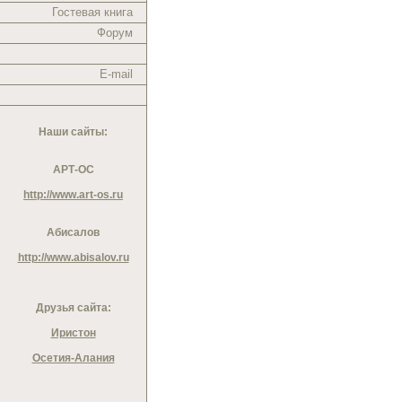
Гостевая книга
Форум
E-mail
Наши сайты:
АРТ-ОС
http://www.art-os.ru
Абисалов
http://www.abisalov.ru
Друзья сайта:
Иристон
Осетия-Алания