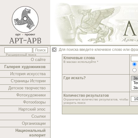
Для поиска введите ключевое слово или фра
Расширенный поиск
Ключевые слова
О сайте
В масках используйте *
Галерея художников
История искусства
Где искать?
Страницы Истории
Детское творчество
Фотохудожники
Количество результатов
Ограничьте количество результатов, чтобы
Фотообзоры
ускорить поиск
Нартский эпос
Ссылки
Организации
Национальный
колорит