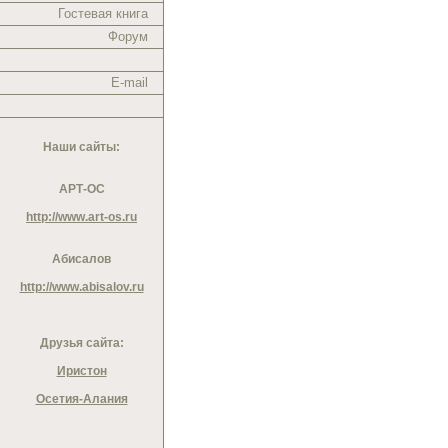
Гостевая книга
Форум
E-mail
Наши сайты:
АРТ-ОС
http://www.art-os.ru
Абисалов
http://www.abisalov.ru
Друзья сайта:
Иристон
Осетия-Алания