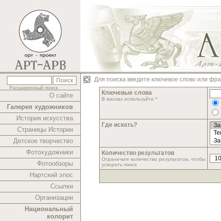
Для поиска введите ключевое слово или фра
Расширенный поиск
Ключевые слова
О сайте
В масках используйте *
Галерея художников
История искусства
Где искать?
Страницы Истории
Детское творчество
Фотохудожники
Количество результатов
Ограничьте количество результатов, чтобы
Фотообзоры
ускорить поиск
Нартский эпос
Ссылки
Организации
Национальный
колорит