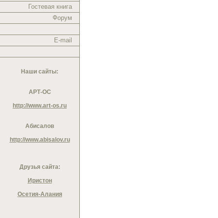
Гостевая книга
Форум
E-mail
Наши сайты:
АРТ-ОС
http://www.art-os.ru
Абисалов
http://www.abisalov.ru
Друзья сайта:
Иристон
Осетия-Алания