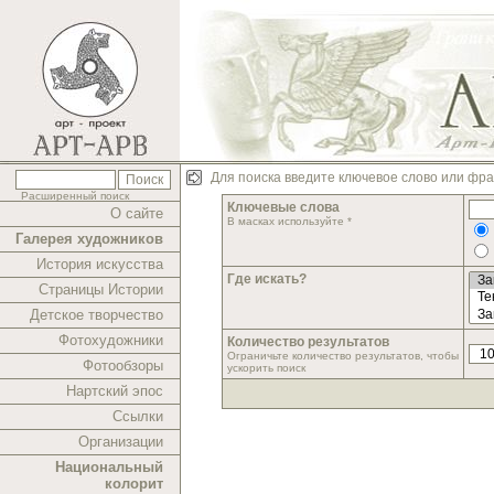
Для поиска введите ключевое слово или фра
Расширенный поиск
Ключевые слова
О сайте
В масках используйте *
Галерея художников
История искусства
Где искать?
Страницы Истории
Детское творчество
Фотохудожники
Количество результатов
Ограничьте количество результатов, чтобы
Фотообзоры
ускорить поиск
Нартский эпос
Ссылки
Организации
Национальный
колорит