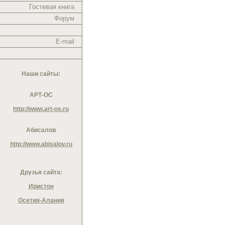
Гостевая книга
Форум
E-mail
Наши сайты:
АРТ-ОС
http://www.art-os.ru
Абисалов
http://www.abisalov.ru
Друзья сайта:
Иристон
Осетия-Алания