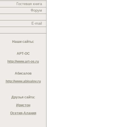
Гостевая книга
Форум
E-mail
Наши сайты:
АРТ-ОС
http://www.art-os.ru
Абисалов
http://www.abisalov.ru
Друзья сайта:
Иристон
Осетия-Алания