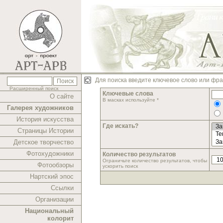
Для поиска введите ключевое слово или фра
Расширенный поиск
Ключевые слова
О сайте
В масках используйте *
Галерея художников
История искусства
Где искать?
Страницы Истории
Детское творчество
Фотохудожники
Количество результатов
Ограничьте количество результатов, чтобы
Фотообзоры
ускорить поиск
Нартский эпос
Ссылки
Организации
Национальный
колорит