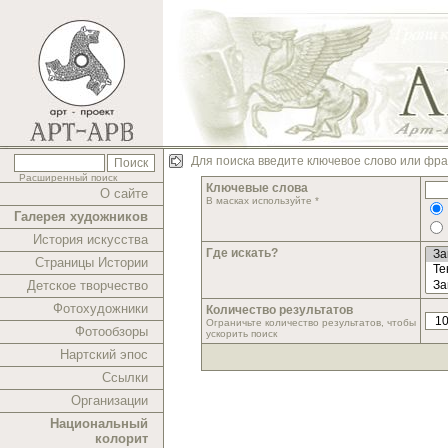
Для поиска введите ключевое слово или фра
Расширенный поиск
Ключевые слова
О сайте
В масках используйте *
Галерея художников
История искусства
Где искать?
Страницы Истории
Детское творчество
Фотохудожники
Количество результатов
Ограничьте количество результатов, чтобы
Фотообзоры
ускорить поиск
Нартский эпос
Ссылки
Организации
Национальный
колорит