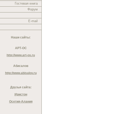
Гостевая книга
Форум
E-mail
Наши сайты:
АРТ-ОС
http://www.art-os.ru
Абисалов
http://www.abisalov.ru
Друзья сайта:
Иристон
Осетия-Алания