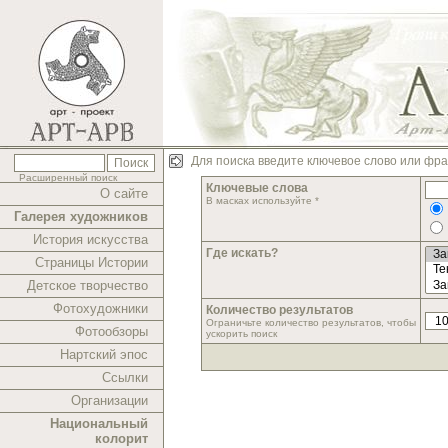
Для поиска введите ключевое слово или фра
Расширенный поиск
Ключевые слова
О сайте
В масках используйте *
Галерея художников
История искусства
Где искать?
Страницы Истории
Детское творчество
Фотохудожники
Количество результатов
Ограничьте количество результатов, чтобы
Фотообзоры
ускорить поиск
Нартский эпос
Ссылки
Организации
Национальный
колорит