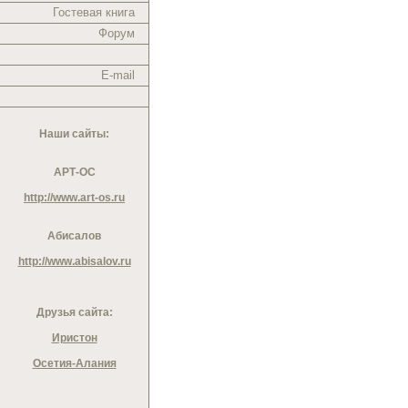
Гостевая книга
Форум
E-mail
Наши сайты:
АРТ-ОС
http://www.art-os.ru
Абисалов
http://www.abisalov.ru
Друзья сайта:
Иристон
Осетия-Алания